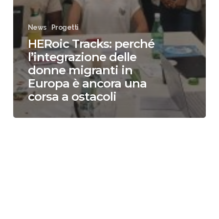
News
Progetti
HERoic Tracks: perché
l’integrazione delle
donne migranti in
Europa è ancora una
corsa a ostacoli
Avviso
di
selezione
per
l’affidamento
di
un