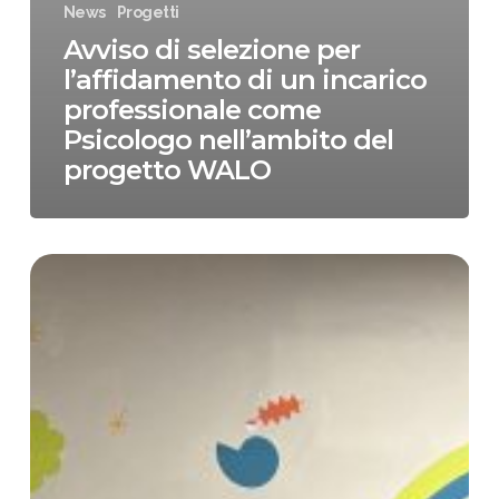
News
Progetti
Avviso di selezione per
l’affidamento di un incarico
professionale come
Psicologo nell’ambito del
progetto WALO
Giovani,
in
Toscana
un
progetto
per
riportare
i